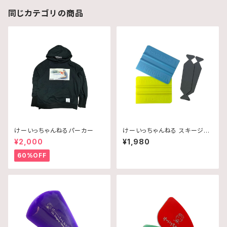
同じカテゴリの商品
けーいっちゃんねるパーカー
けーいっちゃんねる スキージー
セット
¥2,000
¥1,980
60%OFF