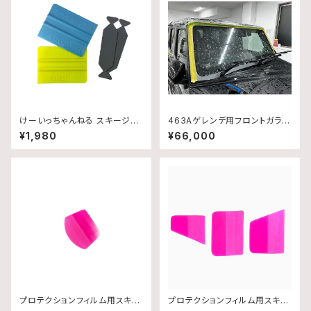
けーいっちゃんねる スキージー
463Aゲレンデ用フロントガラス
セット
プロテクションフィルムキット
¥1,980
¥66,000
プロテクションフィルム用スキー
プロテクションフィルム用スキー
ジー 丸型
ジーセット