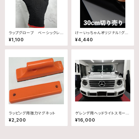
ラップグローブ ベーシックレベ
けーいっちゃんオリジナル！グロ
ル
スブラックプロテクションフィル
¥1,100
¥4,440
ム
ラッピング用強力マグネット
ゲレンデ用ヘッドライトスモーク
プロテクションフィルム
¥2,200
¥16,000