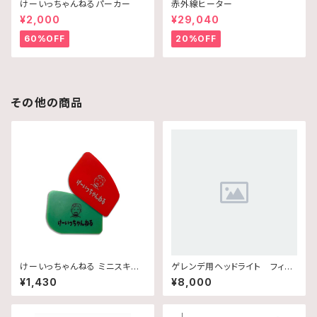
けーいっちゃんねるパーカー
赤外線ヒーター
¥2,000
¥29,040
60%OFF
20%OFF
その他の商品
けーいっちゃんねる ミニスキー
ゲレンデ用ヘッドライト フィル
ジー
ム片側のみ
¥1,430
¥8,000