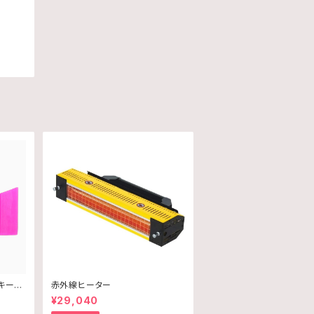
キージ
赤外線ヒーター
¥29,040