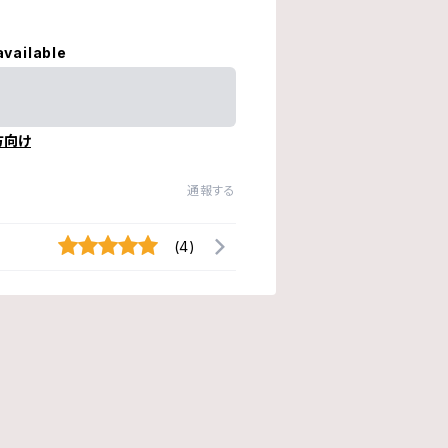
available
方向け
通報する
(4)