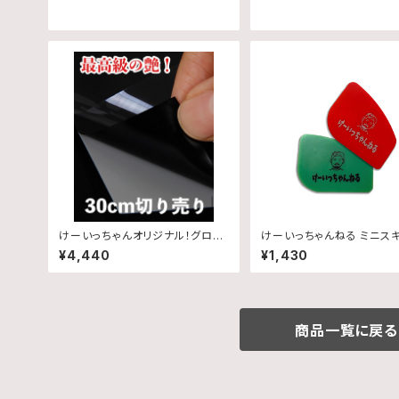
けーいっちゃんオリジナル！グロス
けーいっちゃんねる ミニス
ブラックプロテクションフィルム
ー
¥4,440
¥1,430
商品一覧に戻る